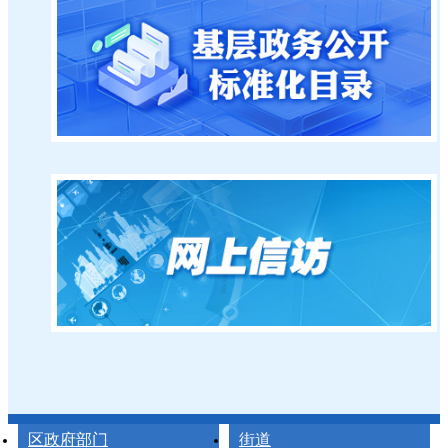
区政府部门
街道