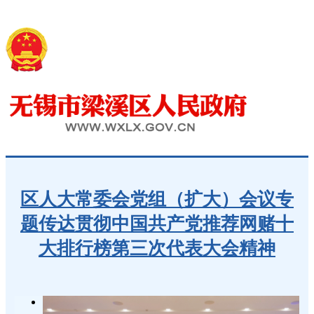
区人大常委会党组（扩大）会议专
题传达贯彻中国共产党推荐网赌十
大排行榜第三次代表大会精神