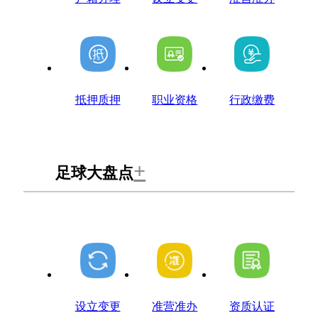
抵押质押
职业资格
行政缴费
+
足球大盘点
设立变更
准营准办
资质认证