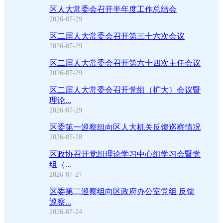
区人大常委会召开半年度工作总结会
2026-07-29
区二届人大常委会召开第三十六次会议
2026-07-29
区二届人大常委会召开第六十四次主任会议
2026-07-29
区二届人大常委会召开党组（扩大）会议暨
理论...
2026-07-29
区委第一巡察组向区人大机关反馈巡察情况
2026-07-28
区政协召开党组理论学习中心组学习会暨党
组（...
2026-07-27
区委第二巡察组向区政府办公室党组 反馈
巡察...
2026-07-24