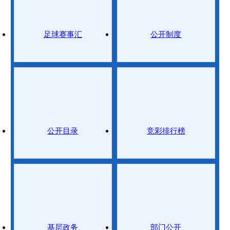
足球赛事汇
公开制度
公开目录
竞彩排行榜
基层政务
部门公开