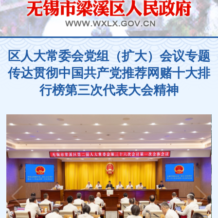
区人大常委会党组（扩大）会议专题
传达贯彻中国共产党推荐网赌十大排
行榜第三次代表大会精神