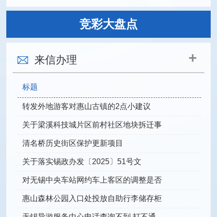
竞彩大盘点
+
来信办理
标题
转发外地游客对惠山古镇的2点小建议
关于梁溪科技城片区前村社区地块拆迁事
清名桥历史街区保护更新项目
关于落实锡政办发〔2025〕51号文
对无锡中央车站网约车上客区的调整是否
惠山森林公园入口处投放自助行李储存柜
无锡导游服务中心电话查询不到,打不通