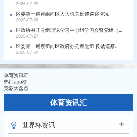
2026-07-29
区委第一巡察组向区人大机关反馈巡察情况
2026-07-28
区政协召开党组理论学习中心组学习会暨党组（...
2026-07-27
区委第二巡察组向区政府办公室党组 反馈巡察...
2026-07-24
体育资讯汇
热门app榜
竞彩大盘点
体育资讯汇
+
世界杯资讯