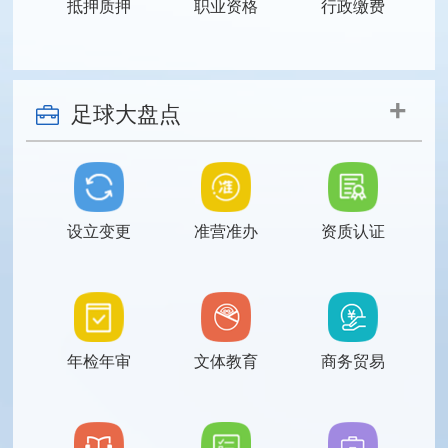
抵押质押
职业资格
行政缴费
+
足球大盘点
设立变更
准营准办
资质认证
年检年审
文体教育
商务贸易