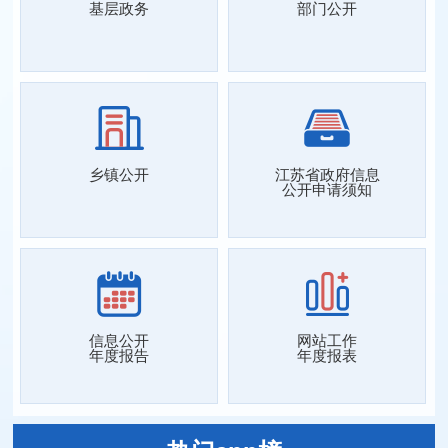
基层政务
部门公开
乡镇公开
江苏省政府信息
公开申请须知
信息公开
网站工作
年度报告
年度报表